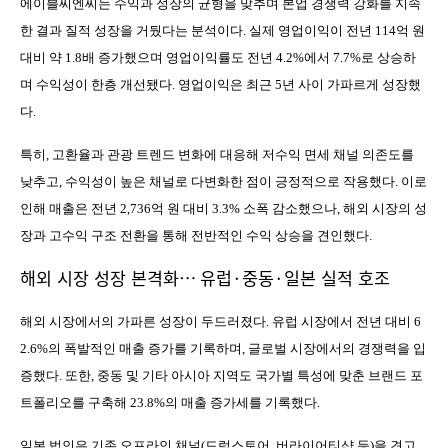
에이블씨엔씨는 수익과 성장의 균형을 맞추며 본업 경쟁력 강화를 지속
한 결과 질적 성장을 거뒀다는 분석이다
.
실제 영업이익이 전년
114
억 원
대비 약
1.8
배 증가했으며 영업이익률도 전년
4.2%
에서
7.7%
로 상승하
며 수익성이 한층 개선됐다
.
영업이익은 최근
5
년 사이 가파르게 성장했
다
.
특히
,
고환율과 관광 트렌드 변화에 대응해 저수익 면세 채널 의존도를
낮추고
,
수익성이 높은 채널로 다변화한 점이 긍정적으로 작용했다
.
이로
인해 매출은 전년
2,736
억 원 대비
3.3%
소폭 감소했으나
,
해외 시장의 성
장과 고수익 구조 전환을 통해 전반적인 수익 상승을 견인했다
.
해외 시장 성장 본격화
…
유럽
·
중동
·
일본 실적 호조
해외 시장에서의 가파른 성장이 두드러졌다
.
유럽 시장에서 전년 대비
6
2.6%
의 폭발적인 매출 증가를 기록하며
,
글로벌 시장에서의 경쟁력을 입
증했다
.
또한
,
중동 및 기타 아시아 지역도 국가별 특성에 맞춘 브랜드 포
트폴리오를 구축해
23.8%
의 매출 증가세를 기록했다
.
일본 법인은 기존 오프라인 채널
(
드럭스토어
,
버라이어티샵 등
)
을 견고