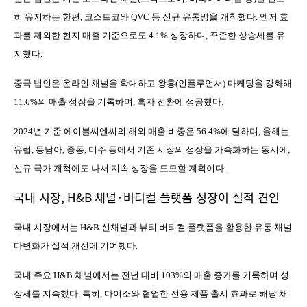
히 유지하는 한편
,
코스트코와
QVC
등 신규 유통망을 개척했다
.
엔저 효
과를 제외한 현지 매출 기준으로도
4.1%
성장하며
,
꾸준한 상승세를 유
지했다
.
중국 법인은 온라인 채널을 확대하고 왕홍
(
인플루언서
)
마케팅을 강화해
11.6%
의 매출 성장을 기록하며
,
흑자 전환에 성공했다
.
2024
년 기준 에이블씨엔씨의 해외 매출 비중은
56.4%
에 달하며
,
올해는
유럽
,
동남아
,
중동
,
미주 등에서 기존 시장의 성장을 가속화하는 동시에
,
신규 국가 개척에도 나서 지속 성장을 도모할 계획이다
.
국내 시장
, H&B
채널
·
버티컬 플랫폼 성장이 실적 견인
국내 시장에서는
H&B
신채널과 뷰티 버티컬 플랫폼을 활용한 유통 채널
다변화가 실적 개선에 기여했다
.
국내 주요
H&B
채널에서는 전년 대비
103%
의 매출 증가를 기록하며 성
장세를 지속했다
.
특히
,
다이소와 협업한 전용 제품 출시 효과로 해당 채