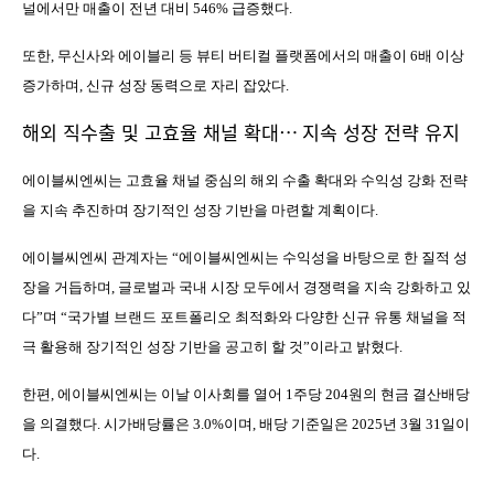
널에서만 매출이 전년 대비
546%
급증했다
.
또한
,
무신사와 에이블리 등 뷰티 버티컬 플랫폼에서의 매출이
6
배 이상
증가하며
,
신규 성장 동력으로 자리 잡았다
.
해외 직수출 및 고효율 채널 확대
…
지속 성장 전략 유지
에이블씨엔씨는 고효율 채널 중심의 해외 수출 확대와 수익성 강화 전략
을 지속 추진하며 장기적인 성장 기반을 마련할 계획이다
.
에이블씨엔씨 관계자는
“
에이블씨엔씨는 수익성을 바탕으로 한 질적 성
장을 거듭하며
,
글로벌과 국내 시장 모두에서 경쟁력을 지속 강화하고 있
다
”
며
“
국가별 브랜드 포트폴리오 최적화와 다양한 신규 유통 채널을 적
극 활용해 장기적인 성장 기반을 공고히 할 것
”
이라고 밝혔다
.
한편
,
에이블씨엔씨는 이날 이사회를 열어
1
주당
204
원의 현금 결산배당
을 의결했다
.
시가배당률은
3.0%
이며
,
배당 기준일은
2025
년
3
월
31
일이
다
.