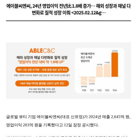
에이블씨엔씨, 24년 영업이익 전년比 1.8배 증가… 해외 성장과 채널 다
변화로 질적 성장 이뤄 <2025.02.12&g…
글로벌 뷰티 기업 에이블씨엔씨
(
대표 신유정
)
가
2024
년 매출
2,645
억 원
,
영업이익
203
억 원을 기록했다고
12
일 잠정 공시했다
.