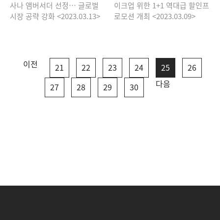
사나 앰버서더 선정… 글로벌
이크업 위한 1+1 역대급 할인프
시장 공략 강화 <2023.03.13>
로모션 개최 <2023.03.09>
이전
21
22
23
24
25
26
다음
27
28
29
30