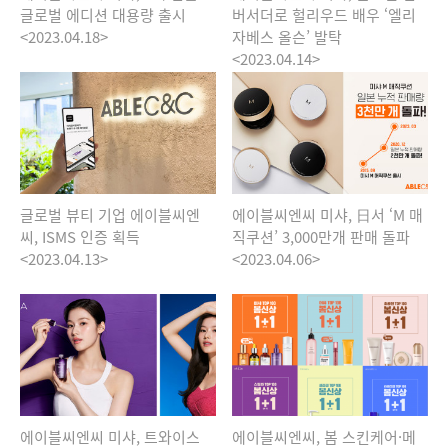
글로벌 에디션 대용량 출시
버서더로 헐리우드 배우 ‘엘리
<2023.04.18>
자베스 올슨’ 발탁
<2023.04.14>
글로벌 뷰티 기업 에이블씨엔
에이블씨엔씨 미샤, 日서 ‘M 매
씨, ISMS 인증 획득
직쿠션’ 3,000만개 판매 돌파
<2023.04.13>
<2023.04.06>
에이블씨엔씨 미샤, 트와이스
에이블씨엔씨, 봄 스킨케어·메