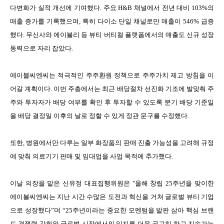
다변화가 실적 개선에 기여했다
.
주요
H&B
채널에서 전년 대비
103%
의
매출 증가를 기록했으며
,
특히 다이소 단일 채널로만 매출이
546%
급증
했다
.
무신사와 에이블리 등 뷰티 버티컬 플랫폼에서의 매출도 신규 성장
동력으로 자리 잡았다
.
에이블씨엔씨는 적극적인 주주환원 정책으로 주주가치 제고 방침을 이
어갈 계획이다
.
이번 주총에서는 최근 배당절차 선진화 기조에 발맞춰 주
주와 투자자가 배당 여부를 확인 후 투자할 수 있도록 분기 배당 기준일
을 배당 결정일 이후의 날로 정할 수 있게 정관 문구를 수정했다
.
또한, 병원에서만 다루는 일부 화장품의 판매 진출 가능성을 고려해 규정
에 맞춰 의료기기 판매 및 임대업을 사업 목적에 추가했다.
이날 의장을 맡은 신유정 대표집행위원은
"
올해 창립
25
주년을 맞이한
에이블씨엔씨는 지난 시간 수많은 도전과 혁신을 거쳐 글로벌 뷰티 기업
으로 성장했다
”
며
“25
주년이라는 중요한 모멘텀을 발판 삼아 핵심 브랜
드 경쟁력 강화와 글로벌 시장에서의 입지를 더욱 공고히 하고 지속가능