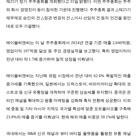
제
25
기 정기 주주총회를 개최했다고
31
일 밝혔다
.
이번 주주총회는 주주
와 회사 경영진이 등이 참석한 가운데 진행됐다
.
주주총회 결과
△
제
25
기
재무제표 승인의 건
△
정관 변경의 건
△
이사 선임의 건 등의 안건을 원안
대로 모두 가결했다
.
에이블씨엔씨는 이 날 주주총회에서
2024
년 연결 기준 매출
2,640
억원
,
영업이익
197
억원 달성 등 주요 경영실적을 보고했다
.
특히 영업이익이
전년 대비 약
1.7
배 증가하며 질적 성장을 이뤄냈다
.
에이블씨엔씨는 지난해 유럽 시장에서 전년 대비
62.6%
폭발적인 매출
증가세를 기록했으며
,
일본에서는 드럭스토어
,
버라이어티샵 확대와 코
스트코 등 신규 유통망을 개척하며 꾸준한 상승세를 유지했다
.
중국은 온
라인 채널을 확대하고 왕홍 마케팅을 강화해 흑자 전환에 성공했다
.
이외
에 중동 및 기타 아시아 지역도 국가별 특성에 맞춘 포트폴리오를 구축해
23.9%
의 매출 증가를 이뤄냈다
.
현재 해외 매출 비중은
59.1%
에 달한다
.
국내에서는
H&B
신규 채널과 뷰티 버티컬 플랫폼을 활용한 유통 채널