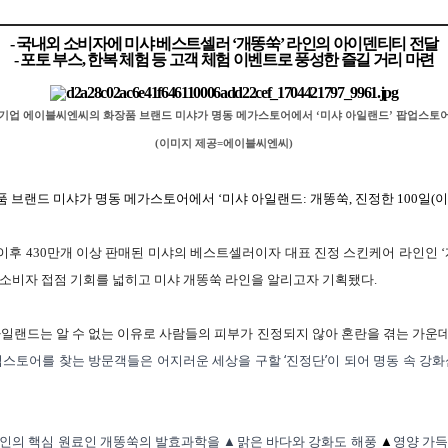
- 국내외 소비자에 미샤 베스트셀러 ‘개똥쑥’ 라인의 아이덴티티 전달
- 포토 부스
,
한복 체험 등 고객 체험 이벤트로 풍성한 즐길 거리 마련
 기업 에이블씨엔씨의 화장품 브랜드 미샤가 명동 메가스토어에서 ‘미샤 아일랜드’ 팝업스토
(
이미지 제공
=
에이블씨엔씨
)
품 브랜드 미샤가 명동 메가스토어에서 ‘미샤 아일랜드
:
개똥쑥
,
진정한
100
일
(
이
이후
430
만개 이상 판매된 미샤의 베스트셀러이자 대표 진정 스킨케어 라인인 
소비자 접점 기회를 넓히고 미샤 개똥쑥 라인을 알리고자 기획됐다
.
아일랜드는 알 수 없는 이유로 사람들의 피부가 진정되지 않아 혼란을 겪는 가운
‘
’
업스토어를
찾는
방문객들은
어지러운
세상을
구할
진정단
이
되어
명동
속
강화
인의
핵심
원료인
개똥쑥의
발효과학을
▲맑은
바다와
강화도
해풍
▲
영양
가