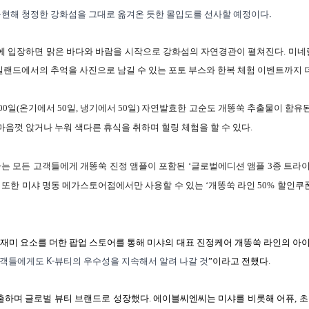
.
구현해
청정한
강화섬을
그대로
옮겨온
듯한
몰입도를
선사할
예정이다
에 입장하면 맑은 바다와 바람을 시작으로 강화섬의 자연경관이 펼쳐진다
.
미네
일랜드에서의 추억을 사진으로 남길 수 있는 포토 부스와 한복 체험 이벤트까지 
00
일
(
온기에서
50
일
,
냉기에서
50
일
)
자연발효한 고순도 개똥쑥 추출물이 함유된 
마음껏 앉거나 누워 색다른 휴식을 취하며 힐링 체험을 할 수 있다
.
는 모든 고객들에게 개똥쑥 진정 앰플이 포함된 ‘글로벌에디션 앰플
3
종 트라
.
또한 미샤 명동 메가스토어점에서만 사용할 수 있는 ‘개똥쑥 라인
50%
할인쿠폰
미 요소를 더한 팝업 스토어를 통해 미샤의 대표 진정케어 개똥쑥 라인의 아
K-
객들에게도
뷰티의
우수성을
지속해서
알려
나갈
것
”이라고 전했다
.
진출하며 글로벌 뷰티 브랜드로 성장했다
.
에이블씨엔씨는 미샤를 비롯해 어퓨
,
초