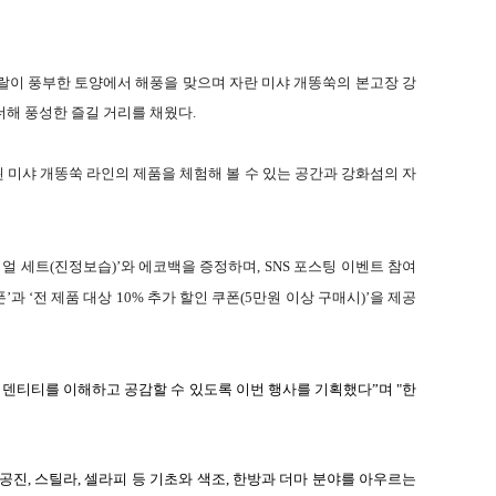
랄이 풍부한 토양에서 해풍을 맞으며 자란 미샤 개똥쑥의 본고장 강
더해 풍성한 즐길 거리를 채웠다
.
미샤 개똥쑥 라인의 제품을 체험해 볼 수 있는 공간과 강화섬의 자
이얼 세트
(
진정보습
)
’와 에코백을 증정하며
, SNS
포스팅 이벤트 참여
’과 ‘전 제품 대상
10%
추가 할인 쿠폰
(5
만원 이상 구매시
)
’을 제공
이덴티티를 이해하고 공감할 수 있도록 이번 행사를 기획했다”며
"
한
공진
,
스틸라
,
셀라피 등 기초와 색조
,
한방과 더마 분야를 아우르는