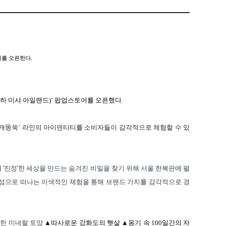
어를 오픈한다
.
하 미샤 아일랜드
)
’ 팝업스토어를 오픈했다
.
‘개똥쑥’ 라인의 아이덴티티를 소비자들이 감각적으로 체험할 수 있
‘
’
데
진정
한
세상을
만드는
숨겨진
비밀을
찾기
위해
서울
한복판에
펼
섬으로
떠나는
이색적인
체험을
통해
브랜드
가치를
감각적으로
경
득한
미네랄
토양
▲따사로운 강화도의 햇살 ▲옹기 속
100
일간의 자