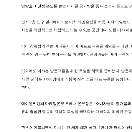
연발효 ▲진정 순도를 높인 미세한 공기방울 등
다섯가지
존으로
먼저
1
층 입구 엘리베이터로 마치 타임슬립을 하듯 미샤 아일랜드
화섬을 직관적으로 체험하고 느낄 수 있는 공간이다
.
또한 미샤 아
이어 강화섬의 푸른 바다를 미디어 아트로 구현한 계단을 지나면
1
연 속에 있는 듯한 휴식 공간을 마련했다
.
관람객들은 바위 쿠션에 
이외에도 미샤는 방문객들을 위한 특별한 혜택을 준비했다
.
방문하
자 중 선착순
1,000
명에게 개똥쑥 진정 앰플 패드 본품을 증정한다
한다
.
에이블씨엔씨 마케팅본부 조예서 본부장은 “소비자들이 즐거움과 재
류의 중심인
명동의
지리적
특성을
극대화해
다국적의
외국인
관광
한편 에이블씨엔씨 미샤는 전 세계
38
개 국가
, 4
만여 개 매장에 