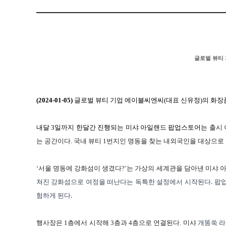
글로벌 뷰티
(2024-01-05)
글로벌 뷰티 기업 에이블씨엔씨
(
대표 신유정
)
의 화장
내달
3
일까지 한달간 진행되는 미샤 아일랜드 팝업스토어는
출시 
는 공간이다
.
국내 뷰티
1
번지인 명동을 찾는 내외국인을 대상으로 
‘서울 명동에 강화섬이 생겼다
?
’는 가상의 세계관을 담아낸 미샤 
.
쳐진
강화섬으로
여정을
떠난다는
독특한
설정에서
시작된다
팝
.
험하게
된다
행사장은
1
층에서 시작해
3
층과
4
층으로 연결된다
.
미샤
개똥쑥
라