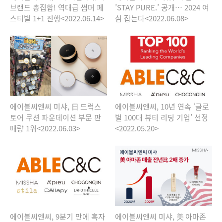
브랜드 총집합! 역대급 썸머 페
’STAY PURE.’ 공개… 2024 여
스티벌 1+1 진행<2022.06.14>
심 잡는다<2022.06.08>
에이블씨엔씨 미샤, 日 드럭스
에이블씨엔씨, 10년 연속 ‘글로
토어 쿠션 파운데이션 부문 판
벌 100대 뷰티 리딩 기업’ 선정
매량 1위<2022.06.03>
<2022.05.20>
에이블씨엔씨, 9분기 만에 흑자
에이블씨엔씨 미샤, 美 아마존