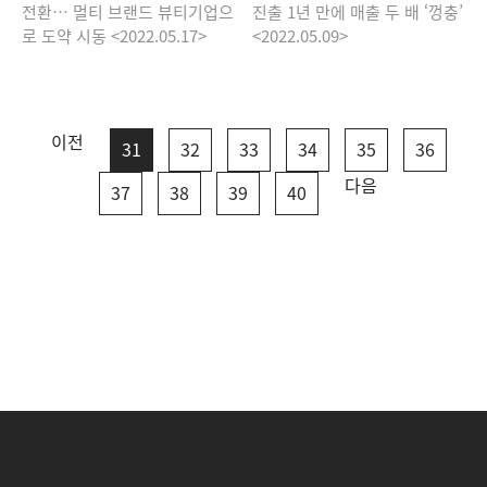
전환… 멀티 브랜드 뷰티기업으
진출 1년 만에 매출 두 배 ‘껑충’
로 도약 시동 <2022.05.17>
<2022.05.09>
이전
31
32
33
34
35
36
다음
37
38
39
40