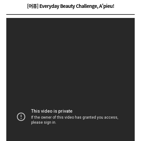
[어퓨] Everyday Beauty Challenge, A'pieu!