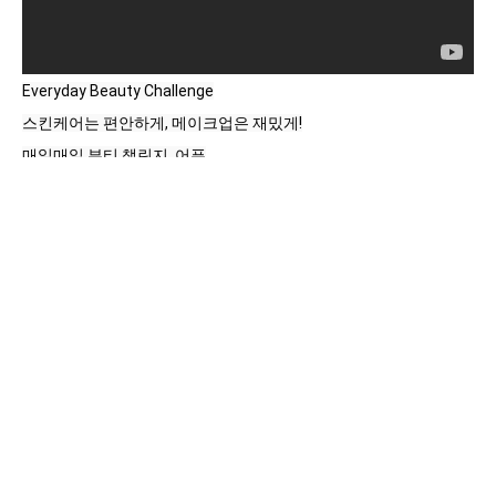
Everyday Beauty Challenge

스킨케어는 편안하게, 메이크업은 재밌게!

매일매일 뷰티 챌린지, 어퓨

어퓨의 다음 Challenge가 궁금해? 

Get ready for A’pieu’s next breakthrough!
목록
다음 글