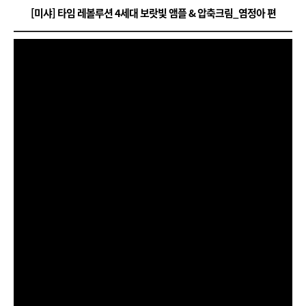
[미샤] 타임 레볼루션 4세대 보랏빛 앰플 & 압축크림_염정아 편