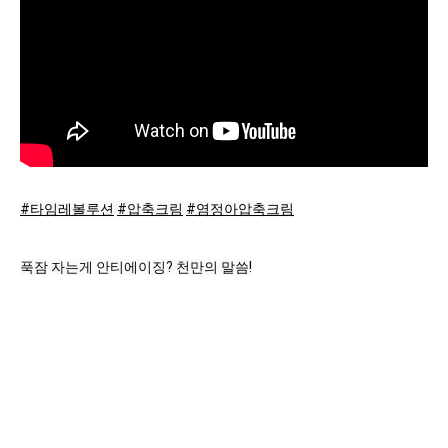
#타임레볼루션
#압축크림
#염정아압축크림
푹잠 자는게 안티에이징? 천만의 말씀!

강력해진 탄력에너지의 압축케어로

천만 고객이 인정한 미샤의 스테디셀러!
